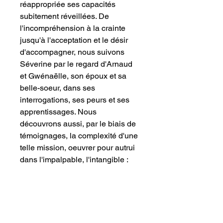
réappropriée ses capacités
subitement réveillées. De
l'incompréhension à la crainte
jusqu'à l'acceptation et le désir
d'accompagner, nous suivons
Séverine par le regard d'Arnaud
et Gwénaëlle, son époux et sa
belle-soeur, dans ses
interrogations, ses peurs et ses
apprentissages. Nous
découvrons aussi, par le biais de
témoignages, la complexité d'une
telle mission, oeuvrer pour autrui
dans l'impalpable, l'intangible :
l'invisible.
Un récit bouleversant qui ouvre
de nouvelles perspectives sur la
vie autant qu'il bouscule nos